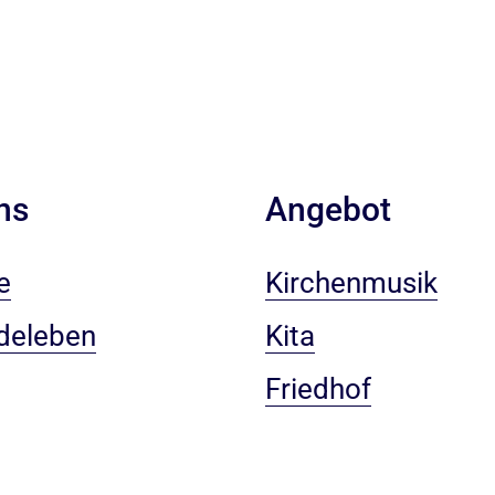
ns
Angebot
e
Kirchenmusik
deleben
Kita
Friedhof